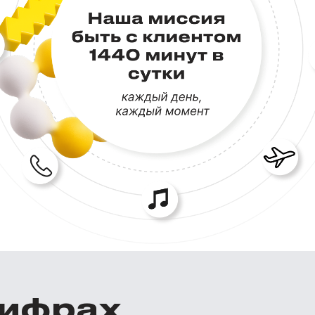
цифрах