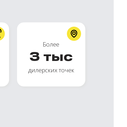
Более
3
тыс
дилерских точек