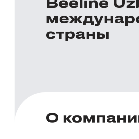
Beeline U
междунар
страны
О компани