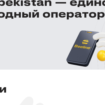
zbekistan — еди
одный оператор
и